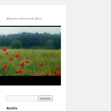
Bluegrass and Acoustic Music
Archiv