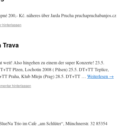
upné 200,- Kč. näheres über Jarda Prucha pruchapruchabanjos.cz
 hinterlassen
a Trava
cht weit! Also hingehen zu einem der super Konzerte! 23.5.
+TT Plzen, Lochotin 2008 ( Pilsen) 25.5. DT+TT Teplice,
DT+TT Praha, Klub Mlejn (Prag) 28.5. DT+TT …
Weiterlesen
→
mentar hinterlassen
 BlueNa Trio im Cafe „am Schlüter“, Münchnerstr. 32 85354